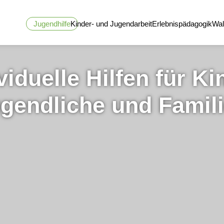
Jugendhilfe
Kinder- und Jugendarbeit
Erlebnispädagogik
Wal
viduelle Hilfen für Ki
gendliche und Famil