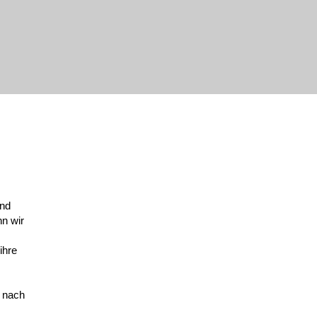
und
nn wir
ihre
t nach