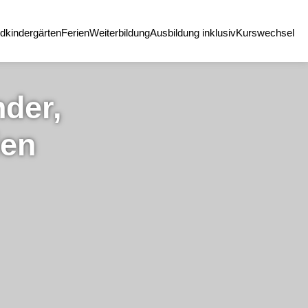
dkindergärten
Ferien
Weiterbildung
Ausbildung inklusiv
Kurswechsel
nder,
ien
Christian "Mutzi"
Hormes
Bereichsleitung Ambulante
Hilfen zur Erziehung &
Teamleitung
Individualpädagogik
hormes@hochdrei.de
0176/444 386 74