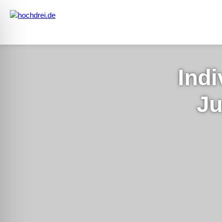
Indi
Ju